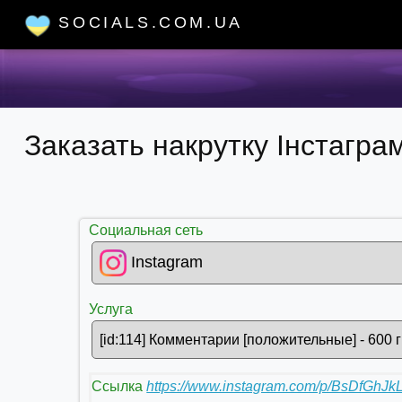
SOCIALS.COM.UA
Заказать накрутку Інстагр
Социальная сеть
Instagram
Услуга
[id:114] Комментарии [положительные] - 600 г
Ссылка
https://www.instagram.com/p/BsDfGhJk