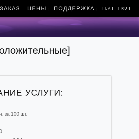
ЗАКАЗ
ЦЕНЫ
ПОДДЕРЖКА
| UA |
| RU |
|
|
|
положительные]
НИЕ УСЛУГИ:
. за 100 шт.
0
0