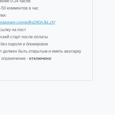
чение 0-24 часов
-50 комментов в час
ки:
instagram.com/p/BsDfGhJkLzX/
сылку на пост
еский старт после оплаты
 без пароля и блокировок
нт должен быть открытым и иметь аватарку
е ограничение -
отключено