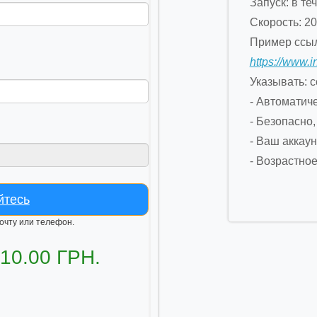
Запуск: в те
Скорость: 20
Пример ссыл
https://www.
Указывать: с
- Автоматич
- Безопасно,
- Ваш аккау
- Возрастно
йтесь
почту или телефон.
 10.00 ГРН.