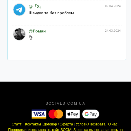
@『X』
09.04.2024
Швидко та без проблем
@Роман
24.03.2024
👌
SOCIALS.COM.UA
Статті
|
Контакты
|
Договор / Оферта
|
Условия возврата
|
О нас
|
Продолжая использовать сайт SOCIALS.com.ua вы соглашаетесь на