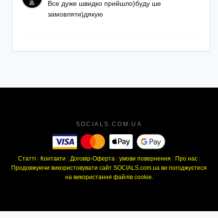
Все дуже швидко прийшло)буду ше
замовляти)дякую
SOCIALS.COM.UA
Статті
|
Контакти
|
Договір-Оферта
|
умови повернення
|
Про нас
|
Продовжуючи використовувати сайт SOCIALS.com.ua ви погоджуєтеся
на використання файлів cookie.